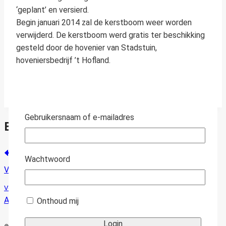
‘geplant’ en versierd.
Begin januari 2014 zal de kerstboom weer worden
verwijderd. De kerstboom werd gratis ter beschikking
gesteld door de hovenier van Stadstuin,
hoveniersbedrijf ’t Hofland.
Gebruikersnaam of e-mailadres
Bericht navigatie
Vorige
Wachtwoord
Verkeersdrempels in Stadstuin
Volgende
Afsluiting van prullenbakken in dekerstvakantie
Onthoud mij